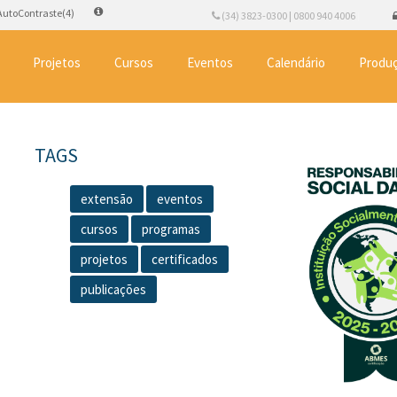
AutoContraste(4)
(34) 3823-0300 | 0800 940 4006
Projetos
Cursos
Eventos
Calendário
Produç
TAGS
extensão
eventos
cursos
programas
projetos
certificados
publicações