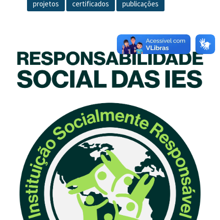
projetos
certificados
publicações