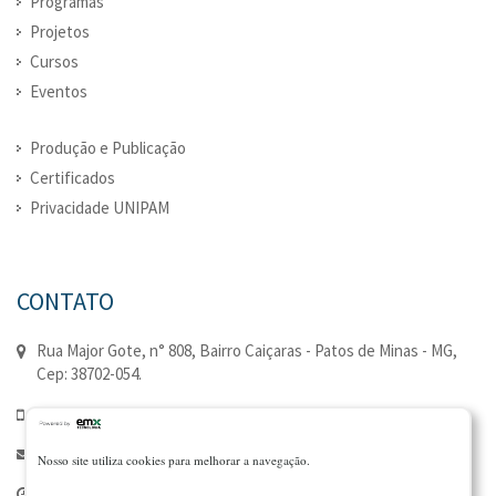
Programas
Projetos
Cursos
Eventos
Produção e Publicação
Certificados
Privacidade UNIPAM
CONTATO
Rua Major Gote, n° 808, Bairro Caiçaras - Patos de Minas - MG,
Cep: 38702-054.
(34) 3823-0352 | (34) 3823-0335
extensao@unipam.edu.br
Nosso site utiliza cookies para melhorar a navegação.
Seg à Qui - 7:00 - 21:00 | Sex - 7:00 - 18:00