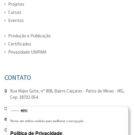
Projetos
Cursos
Eventos
Produção e Publicação
Certificados
Privacidade UNIPAM
CONTATO
Rua Major Gote, n° 808, Bairro Caiçaras - Patos de Minas - MG,
Cep: 38702-054.
(34) 3823-0352 | (34) 3823-0335
extensao@unipam.edu.br
Nosso site utiliza cookies para melhorar a navegação.
Seg à Qui - 7:00 - 21:00 | Sex - 7:00 - 18:00
Política de Privacidade