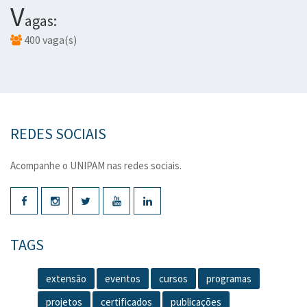
V
agas:
400 vaga(s)
REDES SOCIAIS
Acompanhe o UNIPAM nas redes sociais.
TAGS
extensão
eventos
cursos
programas
projetos
certificados
publicações