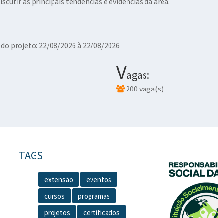
scutir as principais tendências e evidências da área.
do projeto: 22/08/2026 à 22/08/2026
V
agas:
200 vaga(s)
TAGS
extensão
eventos
cursos
programas
projetos
certificados