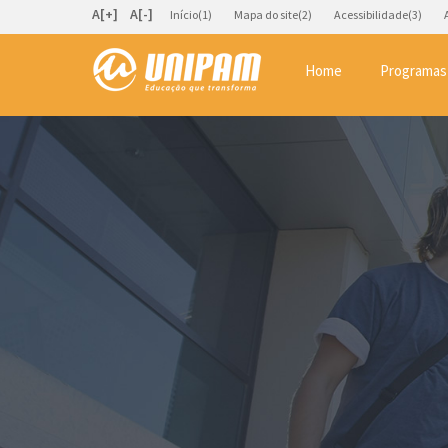
A[+]
A[-]
Início(1)
Mapa do site(2)
Acessibilidade(3)
Home
Programas