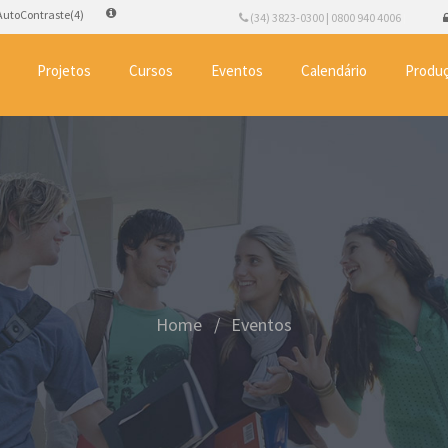
AutoContraste(4)
(34) 3823-0300 | 0800 940 4006
Projetos
Cursos
Eventos
Calendário
Produç
Home
Eventos