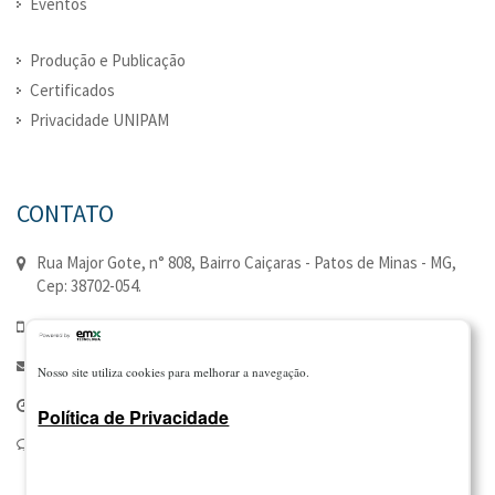
Eventos
Produção e Publicação
Certificados
Privacidade UNIPAM
CONTATO
Rua Major Gote, n° 808, Bairro Caiçaras - Patos de Minas - MG,
Cep: 38702-054.
(34) 3823-0352 | (34) 3823-0335
extensao@unipam.edu.br
Nosso site utiliza cookies para melhorar a navegação.
Seg à Qui - 7:00 - 21:00 | Sex - 7:00 - 18:00
Política de Privacidade
Canal de Manifestações: 0800 810 8428