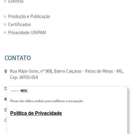
Eventos
Produção e Publicação
Certificados
Privacidade UNIPAM
CONTATO
Rua Major Gote, n° 808, Bairro Caiçaras - Patos de Minas - MG,
Cep: 38702-054.
(34) 3823-0352 | (34) 3823-0335
extensao@unipam.edu.br
Nosso site utiliza cookies para melhorar a navegação.
Seg à Qui - 7:00 - 21:00 | Sex - 7:00 - 18:00
Política de Privacidade
Canal de Manifestações: 0800 810 8428