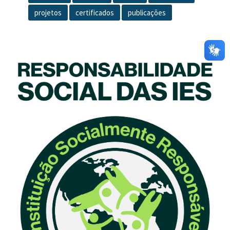
projetos
certificados
publicações