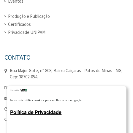
Eventos
Produção e Publicação
Certificados
Privacidade UNIPAM
CONTATO
Rua Major Gote, n° 808, Bairro Caiçaras - Patos de Minas - MG,
Cep: 38702-054.
(34) 3823-0352 | (34) 3823-0335
extensao@unipam.edu.br
Nosso site utiliza cookies para melhorar a navegação.
Seg à Qui - 7:00 - 21:00 | Sex - 7:00 - 18:00
Política de Privacidade
Canal de Manifestações: 0800 810 8428