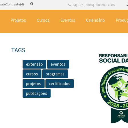
AutoContraste(4)
(34) 3823-0300 | 0800 940 4006
Projetos
Cursos
Eventos
Calendário
Produç
TAGS
extensão
eventos
cursos
programas
projetos
certificados
publicações